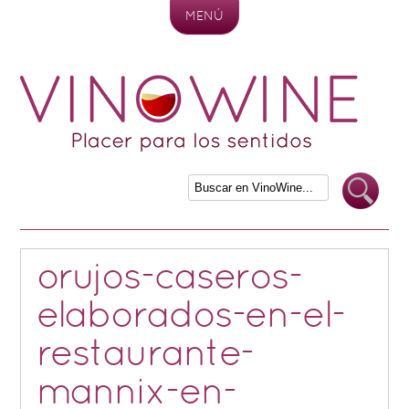
MENÚ
Skip to content
orujos-caseros-
elaborados-en-el-
restaurante-
mannix-en-