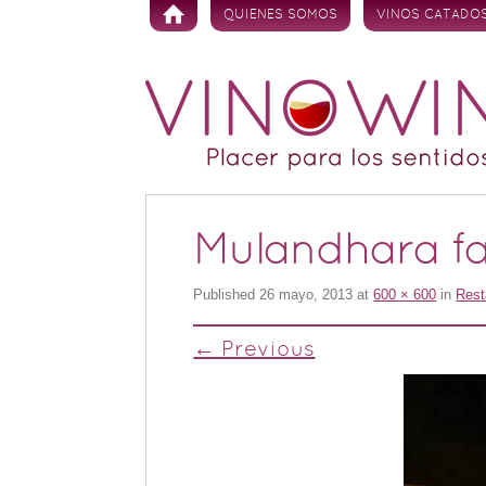
Skip to content
QUIENES SOMOS
VINOS CATADO
Mulandhara f
Published
26 mayo, 2013
at
600 × 600
in
Rest
← Previous