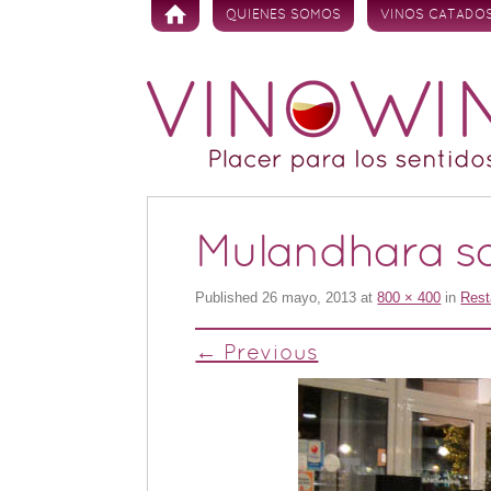
Skip to content
QUIENES SOMOS
VINOS CATADO
Mulandhara s
Published
26 mayo, 2013
at
800 × 400
in
Rest
← Previous