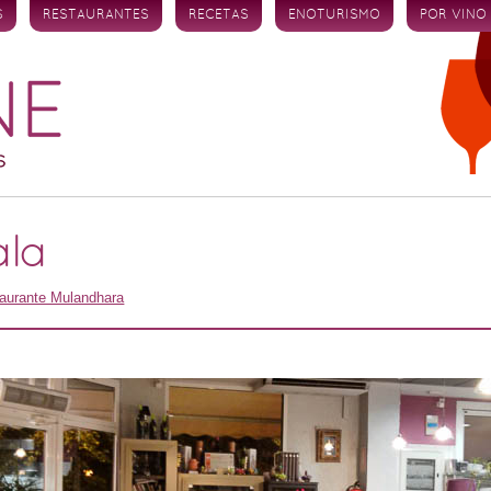
S
RESTAURANTES
RECETAS
ENOTURISMO
POR VINO
ala
aurante Mulandhara