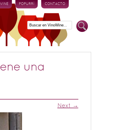
 VINE
POPURRÍ
CONTACTO
iene una
Next →