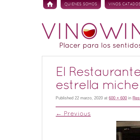
Skip to content
QUIENES SOMOS
VINOS CATADO
El Restaurant
estrella miche
Published
22 marzo, 2020
at
600 × 600
in
Res
← Previous