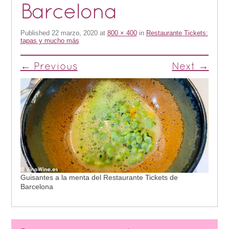
Barcelona
Published
22 marzo, 2020
at
800 × 400
in
Restaurante Tickets:
tapas y mucho más
← Previous
Next →
Guisantes a la menta del Restaurante Tickets de
Barcelona