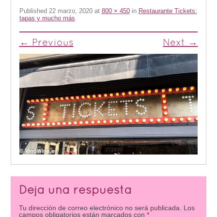
Published
22 marzo, 2020
at
800 × 450
in
Restaurante Tickets:
tapas y mucho más
← Previous
Next →
Deja una respuesta
Tu dirección de correo electrónico no será publicada.
Los
campos obligatorios están marcados con
*