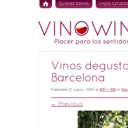
Skip to content
QUIENES SOMOS
VINOS CATADO
Vinos degusta
Barcelona
Published
22 marzo, 2020
at
800 × 400
in
Res
← Previous