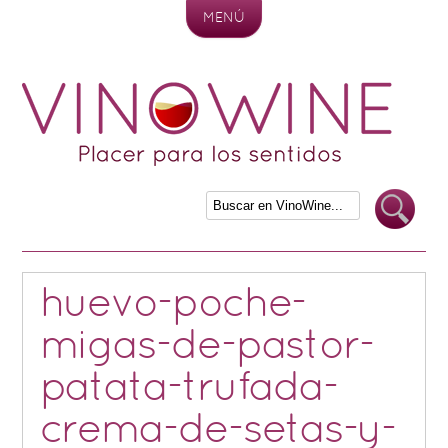
MENÚ
Skip to content
huevo-poche-
migas-de-pastor-
patata-trufada-
crema-de-setas-y-