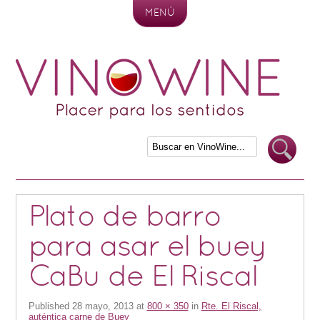
MENÚ
Skip to content
Plato de barro
para asar el buey
CaBu de El Riscal
Published
28 mayo, 2013
at
800 × 350
in
Rte. El Riscal,
auténtica carne de Buey