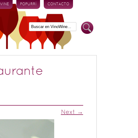
 VINE
POPURRÍ
CONTACTO
taurante
Next →