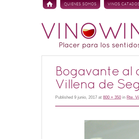
Skip to content
QUIENES SOMOS
VINOS CATADO
Bogavante al 
Villena de Se
Published
9 junio, 2017
at
800 × 350
in
Rte. Vi