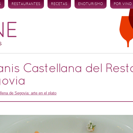
S
RESTAURANTES
RECETAS
ENOTURISMO
POR VINO
anis Castellana del Res
govia
llena de Segovia: arte en el plato