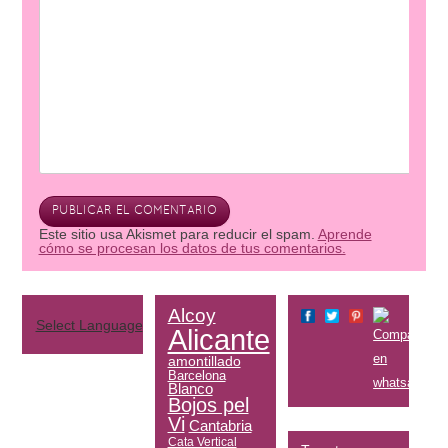
Este sitio usa Akismet para reducir el spam.
Aprende
cómo se procesan los datos de tus comentarios.
Alcoy
Select Language
▼
Alicante
amontillado
Barcelona
Blanco
Bojos pel
Vi
Cantabria
Cata Vertical