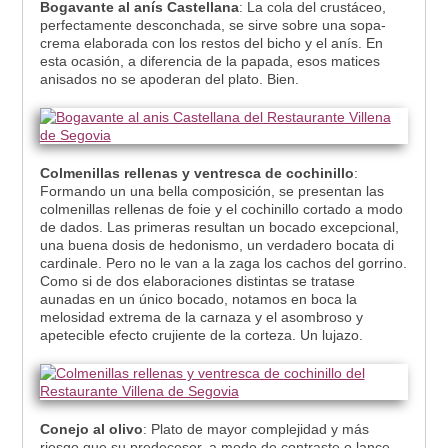
Bogavante al anís Castellana
: La cola del crustáceo,
perfectamente desconchada, se sirve sobre una sopa-
crema elaborada con los restos del bicho y el anís. En
esta ocasión, a diferencia de la papada, esos matices
anisados no se apoderan del plato. Bien.
Colmenillas rellenas y ventresca de cochinillo
:
Formando un una bella composición, se presentan las
colmenillas rellenas de foie y el cochinillo cortado a modo
de dados. Las primeras resultan un bocado excepcional,
una buena dosis de hedonismo, un verdadero bocata di
cardinale. Pero no le van a la zaga los cachos del gorrino.
Como si de dos elaboraciones distintas se tratase
aunadas en un único bocado, notamos en boca la
melosidad extrema de la carnaza y el asombroso y
apetecible efecto crujiente de la corteza. Un lujazo.
Conejo al olivo
: Plato de mayor complejidad y más
riesgo que su predecesor, a modo de contraste o lance