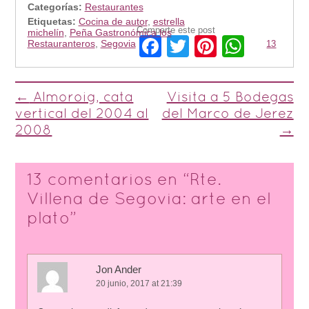
Categorías:
Restaurantes
Etiquetas:
Cocina de autor
,
estrella
Comparte este post
michelín
,
Peña Gastronómica los
Facebook
Twitter
Pinterest
Whats
Restauranteros
,
Segovia
13
Post navigation
←
Almoroig, cata
Visita a 5 Bodegas
vertical del 2004 al
del Marco de Jerez
2008
→
13 comentarios en “
Rte.
Villena de Segovia: arte en el
plato
”
Jon Ander
20 junio, 2017 at 21:39