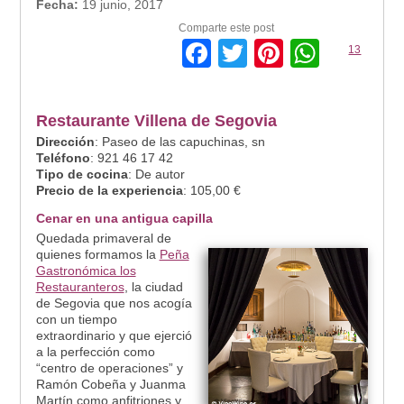
Fecha:
19 junio, 2017
Comparte este post
Facebook
Twitter
Pinterest
Whats
13
Restaurante
Villena de Segovia
Dirección
: Paseo de las capuchinas, sn
Teléfono
: 921 46 17 42
Tipo de cocina
: De autor
Precio de la experiencia
: 105,00 €
Cenar en una antigua capilla
Quedada primaveral de
quienes formamos la
Peña
Gastronómica los
Restauranteros
, la ciudad
de Segovia que nos acogía
con un tiempo
extraordinario y que ejerció
a la perfección como
“centro de operaciones” y
Ramón Cobeña y Juanma
Martín como anfitriones y