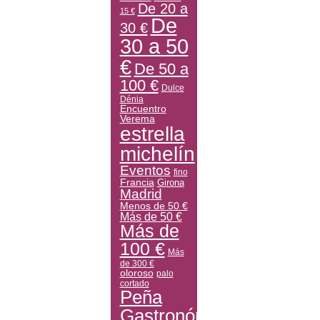
De 20 a
15 €
De
30 €
30 a 50
€
De 50 a
100 €
Dulce
Dénia
Encuentro
Verema
estrella
michelín
Eventos
fino
Francia
Girona
Madrid
Menos de 50 €
Más de 50 €
Más de
100 €
Más
de 300 €
oloroso
palo
cortado
Peña
Gastronómica