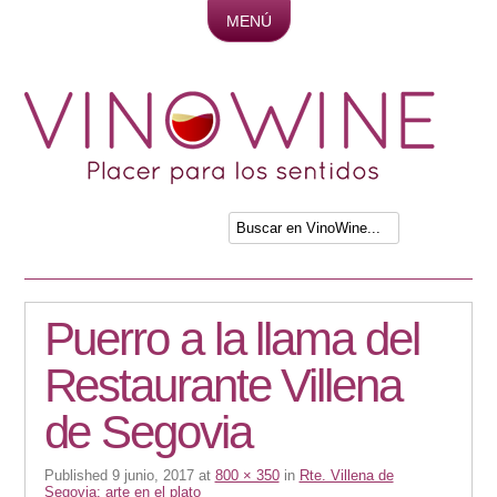
MENÚ
Skip to content
Puerro a la llama del
Restaurante Villena
de Segovia
Published
9 junio, 2017
at
800 × 350
in
Rte. Villena de
Segovia: arte en el plato