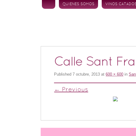
Skip to content
QUIENES SOMOS
VINOS CATADO
Calle Sant Fr
Published
7 octubre, 2013
at
600 × 600
in
Sant
← Previous