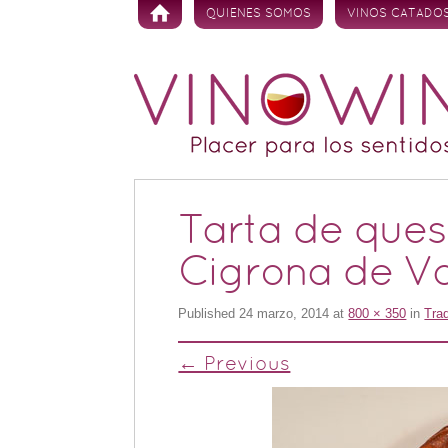
Skip to content
QUIENES SOMOS
VINOS CATADO
Tarta de ques
Cigrona de Va
Published
24 marzo, 2014
at
800 × 350
in
Tra
← Previous