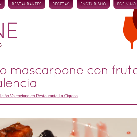
S
RESTAURANTES
RECETAS
ENOTURISMO
POR VINO
o mascarpone con fruto
lencia
dición Valenciana en Restaurante La Cigrona