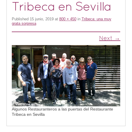
Tribeca en Sevilla
Published
15 junio, 2019
at
800 × 450
in
Tribeca: una muy
grata sorpresa
Next →
Algunos Restauranteros a las puertas del Restaurante
Tribeca en Sevilla