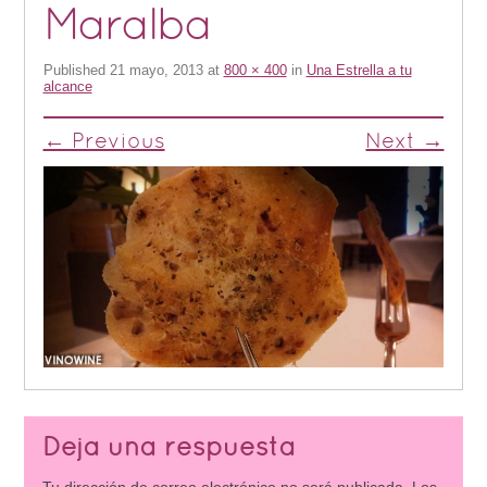
Maralba
Published
21 mayo, 2013
at
800 × 400
in
Una Estrella a tu
alcance
← Previous
Next →
Deja una respuesta
Tu dirección de correo electrónico no será publicada.
Los