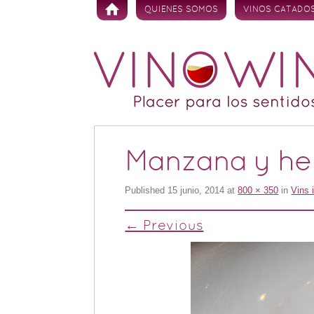
Skip to content
QUIENES SOMOS
VINOS CATADO
Manzana y hel
Published
15 junio, 2014
at
800 × 350
in
Vins 
← Previous