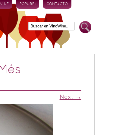
 VINE
POPURRÍ
CONTACTO
 Més
Next →