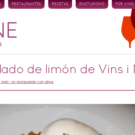
S
RESTAURANTES
RECETAS
ENOTURISMO
POR VINO
ado de limón de Vins i
i més: un restaurante con alma