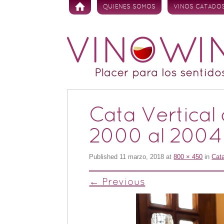
Skip to content
QUIENES SOMOS
VINOS CATADO
Cata Vertical
2000 al 2004
Published
11 marzo, 2018
at
800 × 450
in
Cata
← Previous