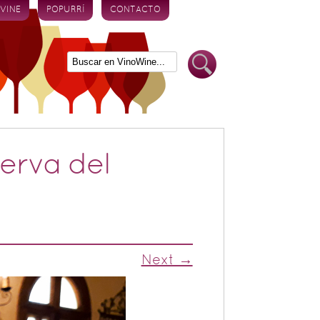
 VINE
POPURRÍ
CONTACTO
erva del
Next →