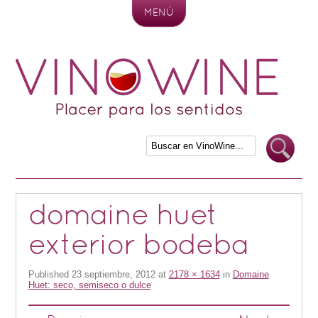
MENÚ
Skip to content
domaine huet
exterior bodeba
Published
23 septiembre, 2012
at
2178 × 1634
in
Domaine
Huet: seco, semiseco o dulce