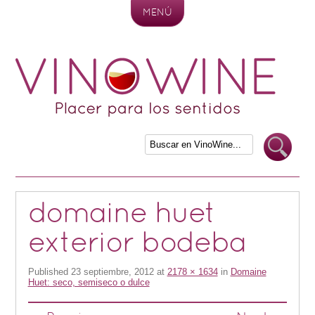
MENÚ
Skip to content
domaine huet
exterior bodeba
Published
23 septiembre, 2012
at
2178 × 1634
in
Domaine
Huet: seco, semiseco o dulce