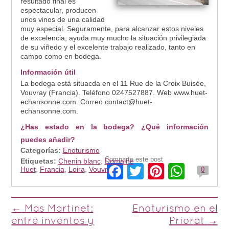
resultado final es
espectacular, producen
unos vinos de una calidad
muy especial. Seguramente, para alcanzar estos niveles
de excelencia, ayuda muy mucho la situación privilegiada
de su viñedo y el excelente trabajo realizado, tanto en
campo como en bodega.
Información útil
La bodega está situacda en el 11 Rue de la Croix Buisée,
Vouvray (Francia). Teléfono 0247527887. Web www.huet-
echansonne.com. Correo contact@huet-
echansonne.com.
¿Has estado en la bodega? ¿Qué información
puedes añadir?
Categorías:
Enoturismo
Comparte este post
Etiquetas:
Chenin blanc
,
Domaine
Facebook
Twitter
Pinteres
What
Huet
,
Francia
,
Loira
,
Vouvray
0
Post navigation
←
Mas Martinet:
Enoturismo en el
entre inventos y
Priorat
→