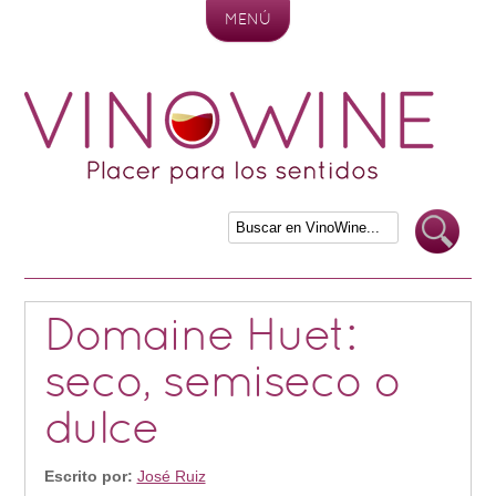
MENÚ
Skip to content
Domaine Huet:
seco, semiseco o
dulce
Escrito por:
José Ruiz