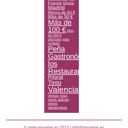
Francia
Girona
Madrid
Menos de 50 €
Más de 50 €
Más de
100 €
Más
de 300 €
oloroso
palo
cortado
Peña
Gastronómica
los
Restauranteros
Priorat
Tinto
Valencia
Verdura
vinos
vinos dulces
vinos
generosos
© www.vinowine.es 2013 |
info@vinowine.es