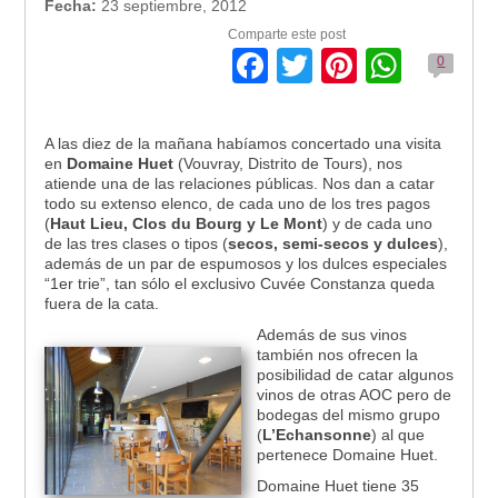
Fecha:
23 septiembre, 2012
Comparte este post
Facebook
Twitter
Pinteres
What
0
A las diez de la mañana habíamos concertado una visita
en
Domaine Huet
(Vouvray, Distrito de Tours), nos
atiende una de las relaciones públicas. Nos dan a catar
todo su extenso elenco, de cada uno de los tres pagos
(
Haut Lieu, Clos du Bourg y Le Mont
) y de cada uno
de las tres clases o tipos (
secos, semi-secos y dulces
),
además de un par de espumosos y los dulces especiales
“1er trie”, tan sólo el exclusivo Cuvée Constanza queda
fuera de la cata.
Además de sus vinos
también nos ofrecen la
posibilidad de catar algunos
vinos de otras AOC pero de
bodegas del mismo grupo
(
L’Echansonne
) al que
pertenece Domaine Huet.
Domaine Huet tiene 35