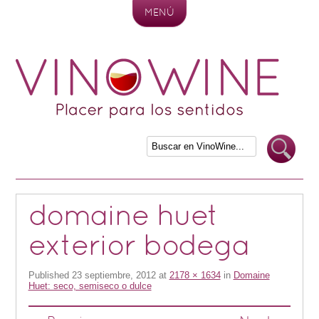
MENÚ
Skip to content
domaine huet
exterior bodega
Published
23 septiembre, 2012
at
2178 × 1634
in
Domaine
Huet: seco, semiseco o dulce