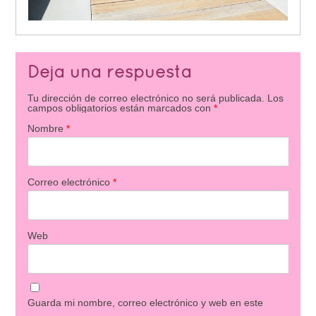
Deja una respuesta
Tu dirección de correo electrónico no será publicada.
Los
campos obligatorios están marcados con
*
Nombre
*
Correo electrónico
*
Web
Guarda mi nombre, correo electrónico y web en este