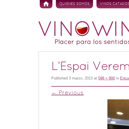
Skip to content
QUIENES SOMOS
VINOS CATADO
L’Espai Verem
Published
3 marzo, 2013
at
598 × 800
in
Encu
← Previous