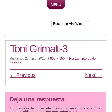
MENÚ
Skip to content
Toni Grimalt-3
Published
25 junio, 2013
at
800 × 350
in
Restauranteros de
Levante
← Previous
Next →
Deja una respuesta
Tu dirección de correo electrónico no será publicada.
Los
campos obligatorios están marcados con
*