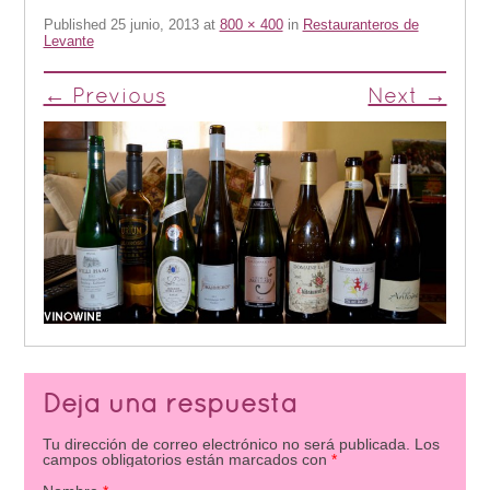
Published
25 junio, 2013
at
800 × 400
in
Restauranteros de
Levante
← Previous
Next →
Deja una respuesta
Tu dirección de correo electrónico no será publicada.
Los
campos obligatorios están marcados con
*