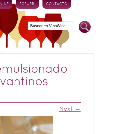
 VINE
POPURRÍ
CONTACTO
emulsionado
evantinos
Next →