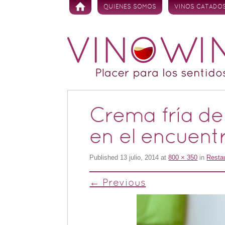
Skip to content
QUIENES SOMOS
VINOS CATADO
Crema fría d
en el encuent
Published
13 julio, 2014
at
800 × 350
in
Resta
← Previous