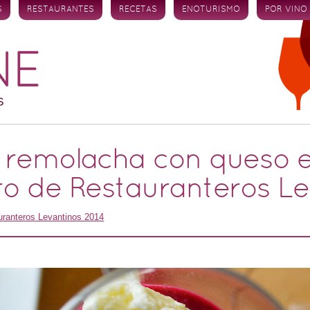
S
RESTAURANTES
RECETAS
ENOTURISMO
POR VINO
e remolacha con queso 
ro de Restauranteros L
uranteros Levantinos 2014