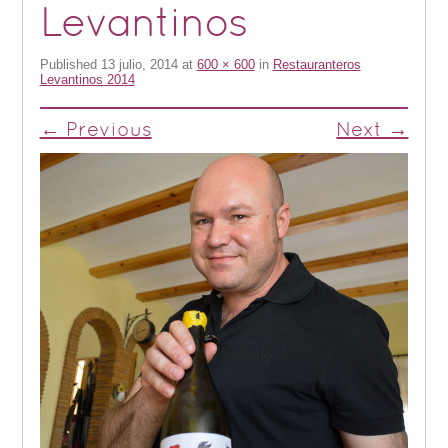
Levantinos
Published
13 julio, 2014
at
600 × 600
in
Restauranteros
Levantinos 2014
← Previous
Next →