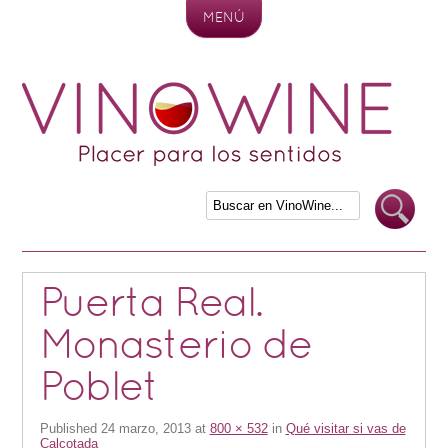
MENÚ
Skip to content
Puerta Real.
Monasterio de
Poblet
Published
24 marzo, 2013
at
800 × 532
in
Qué visitar si vas de
Calçotada