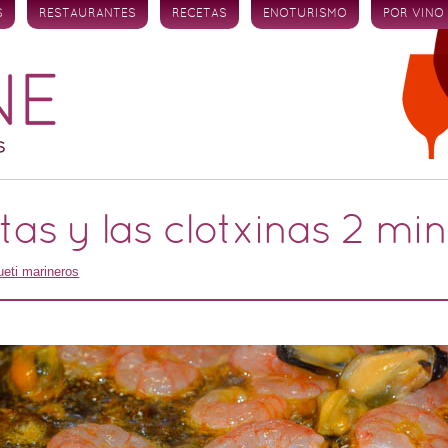
S
RESTAURANTES
RECETAS
ENOTURISMO
POR VINO
tas y las clotxinas 2 mi
eti marineros