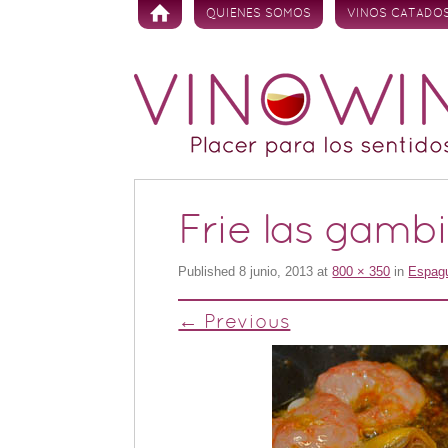
Skip to content
QUIENES SOMOS
VINOS CATADO
Frie las gambi
Published
8 junio, 2013
at
800 × 350
in
Espagu
← Previous