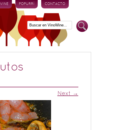
 VINE
POPURRÍ
CONTACTO
nutos
Next →