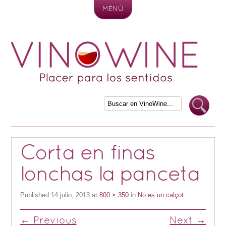
MENÚ
Skip to content
Corta en finas
lonchas la panceta
Published
14 julio, 2013
at
800 × 350
in
No es un calçot
← Previous
Next →