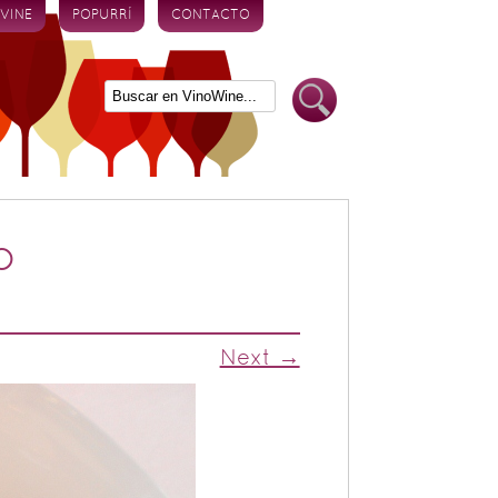
 VINE
POPURRÍ
CONTACTO
o
Next →