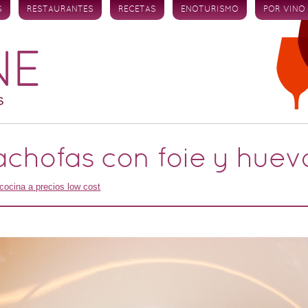
S
RESTAURANTES
RECETAS
ENOTURISMO
POR VINO
chofas con foie y huev
 cocina a precios low cost