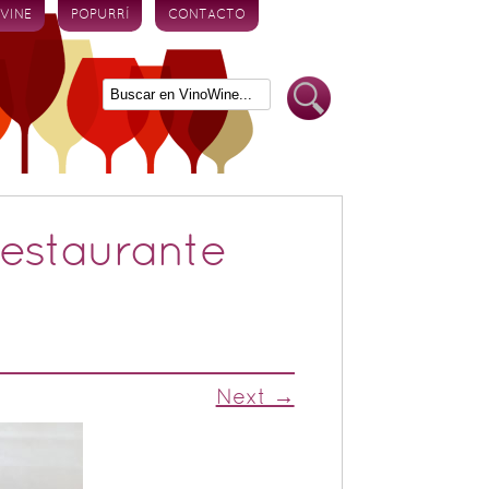
 VINE
POPURRÍ
CONTACTO
restaurante
Next →