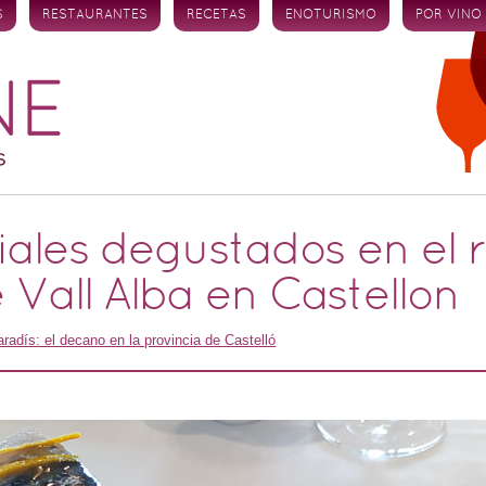
S
RESTAURANTES
RECETAS
ENOTURISMO
POR VINO
ciales degustados en el 
 Vall Alba en Castellon
aradís: el decano en la provincia de Castelló