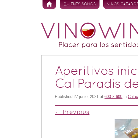
Skip to content
QUIENES SOMOS
VINOS CATADO
Aperitivos ini
Cal Paradis de
Published
27 junio, 2021
at
600 × 600
in
Cal p
← Previous