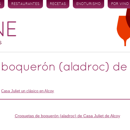
S
RESTAURANTES
RECETAS
ENOTURISMO
POR VINO
boquerón (aladroc) de 
n
Casa Juliet un clásico en Alcoy