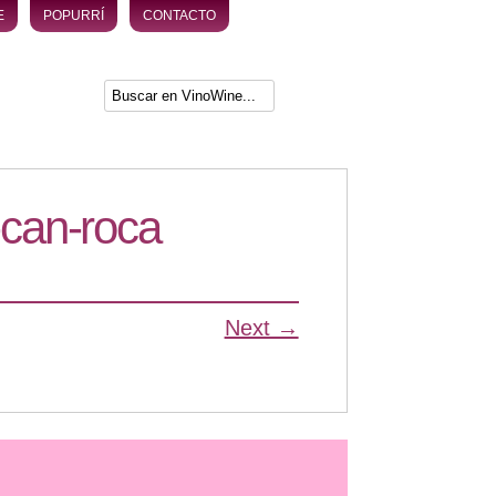
E
POPURRÍ
CONTACTO
e-can-roca
Next →