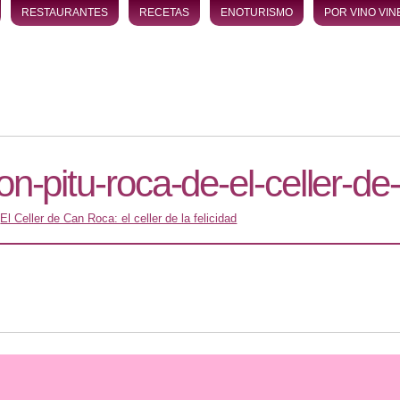
RESTAURANTES
RECETAS
ENOTURISMO
POR VINO VIN
con-pitu-roca-de-el-celler-d
n
El Celler de Can Roca: el celler de la felicidad