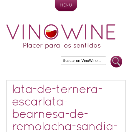
MENÚ
Skip to content
lata-de-ternera-
escarlata-
bearnesa-de-
remolacha-sandia-