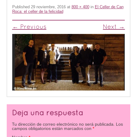
Published
29 noviembre, 2016
at
800 × 400
in
El Celler de Can
Roca: el celler de la felicidad
← Previous
Next →
Deja una respuesta
Tu dirección de correo electrónico no será publicada.
Los
campos obligatorios están marcados con
*