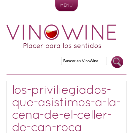
MENÚ
Skip to content
los-priviliegiados-
que-asistimos-a-la-
cena-de-el-celler-
de-can-roca