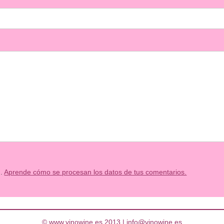
m.
Aprende cómo se procesan los datos de tus comentarios.
© www.vinowine.es 2013 |
info@vinowine.es