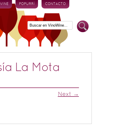
 VINE
POPURRÍ
CONTACTO
sía La Mota
Next →