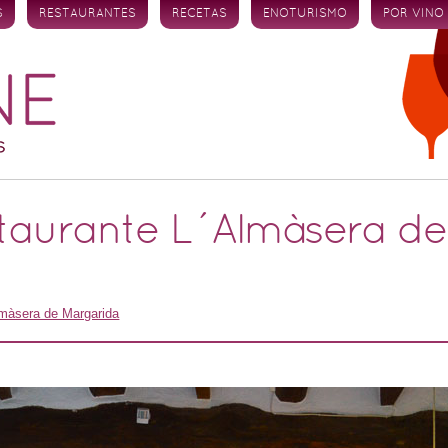
S
RESTAURANTES
RECETAS
ENOTURISMO
POR VINO
taurante L´Almàsera d
lmàsera de Margarida