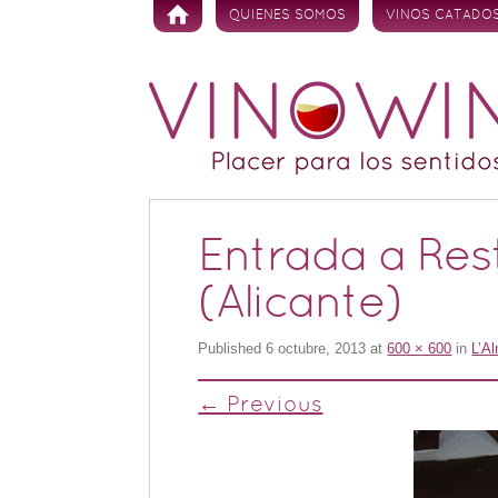
Skip to content
QUIENES SOMOS
VINOS CATADO
Entrada a Res
(Alicante)
Published
6 octubre, 2013
at
600 × 600
in
L’A
← Previous