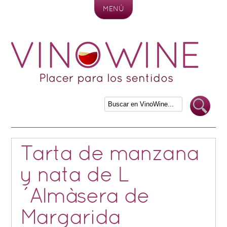
MENÚ
Skip to content
Tarta de manzana
y nata de L
´Almàsera de
Margarida