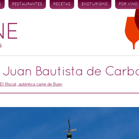
S
RESTAURANTES
RECETAS
ENOTURISMO
POR VINO
n Juan Bautista de Carb
 El Riscal, auténtica carne de Buey