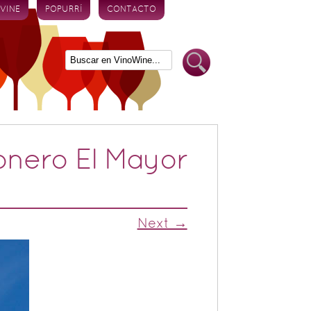
 VINE
POPURRÍ
CONTACTO
onero El Mayor
Next →