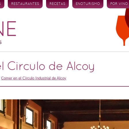
S
RESTAURANTES
RECETAS
ENOTURISMO
POR VINO
l Circulo de Alcoy
n
Comer en el Círculo Industrial de Alcoy