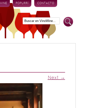
 VINE
POPURRÍ
CONTACTO
Next →