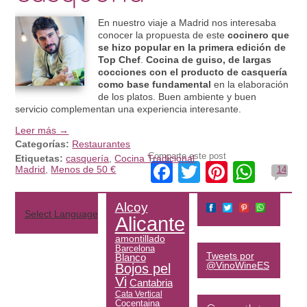
En nuestro viaje a Madrid nos interesaba
conocer la propuesta de este
cocinero que
se hizo popular en la primera edición de
Top Chef
.
Cocina de guiso, de largas
cocciones con el producto de casquería
como base fundamental
en la elaboración
de los platos. Buen ambiente y buen
servicio complementan una experiencia interesante.
Leer más →
Categorías:
Restaurantes
Comparte este post
Etiquetas:
casquería
,
Cocina Tradicional
,
Facebook
Twitter
Pinteres
What
Madrid
,
Menos de 50 €
14
Alcoy
Select Language
▼
Alicante
amontillado
Barcelona
Tweets por
Blanco
@VinoWineES
Bojos pel
Vi
Cantabria
Cata Vertical
Cocentaina