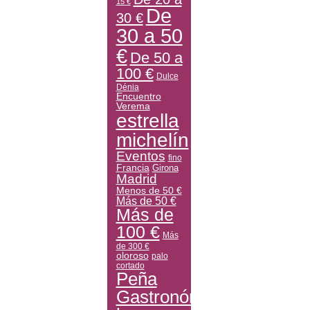
15 €
De
30 €
30 a 50
€
De 50 a
100 €
Dulce
Dénia
Encuentro
Verema
estrella
michelín
Eventos
fino
Francia
Girona
Madrid
Menos de 50 €
Más de 50 €
Más de
100 €
Más
de 300 €
oloroso
palo
cortado
Peña
Gastronómica