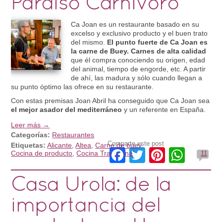
Paraíso Carnívoro
Ca Joan es un restaurante basado en su
excelso y exclusivo producto y el buen trato
del mismo.
El punto fuerte de Ca Joan es
la carne de Buey. Carnes de alta calidad
que él compra conociendo su origen, edad
del animal, tiempo de engorde, etc. A partir
de ahí, las madura y sólo cuando llegan a
su punto óptimo las ofrece en su restaurante.
Con estas premisas Joan Abril ha conseguido que Ca Joan sea
el mejor asador del mediterráneo
y un referente en España.
Leer más →
Categorías:
Restaurantes
Comparte este post
Etiquetas:
Alicante
,
Altea
,
Carne de buey
,
Facebook
Twitter
Pinteres
What
Cocina de producto
,
Cocina Tradicional
11
Casa Urola: de la
importancia del