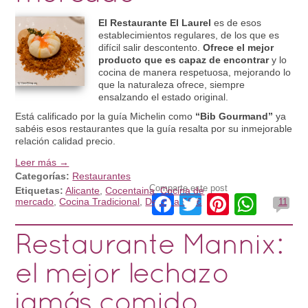
El Restaurante El Laurel
es de esos
establecimientos regulares, de los que es
difícil salir descontento.
Ofrece el mejor
producto que es capaz de encontrar
y lo
cocina de manera respetuosa, mejorando lo
que la naturaleza ofrece, siempre
ensalzando el estado original.
Está calificado por la guía Michelin como
“Bib Gourmand”
ya
sabéis esos restaurantes que la guía resalta por su inmejorable
relación calidad precio.
Leer más →
Categorías:
Restaurantes
Comparte este post
Etiquetas:
Alicante
,
Cocentaina
,
Cocina de
Facebook
Twitter
Pinteres
What
mercado
,
Cocina Tradicional
,
De 30 a 50 €
11
Restaurante Mannix:
el mejor lechazo
jamás comido