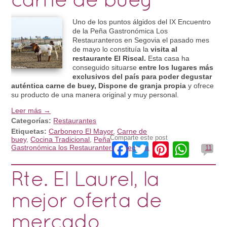
carne de buey
Uno de los puntos álgidos del IX Encuentro
de la Peña Gastronómica Los
Restauranteros en Segovia el pasado mes
de mayo lo constituía la
visita al
restaurante El Riscal.
Esta casa ha
conseguido situarse
entre los lugares más
exclusivos del país para poder degustar
auténtica carne de buey, Dispone de granja propia
y ofrece
su producto de una manera original y muy personal.
Leer más →
Categorías:
Restaurantes
Etiquetas:
Carbonero El Mayor
,
Carne de
Comparte este post
buey
,
Cocina Tradicional
,
Peña
Facebook
Twitter
Pinteres
What
Gastronómica los Restauranteros
,
Segovia
11
Rte. El Laurel, la
mejor oferta de
mercado