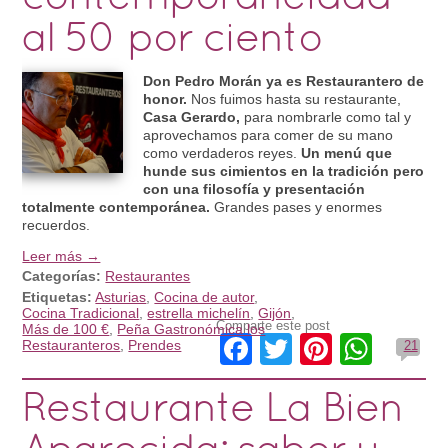
al 50 por ciento
Don Pedro Morán ya es Restaurantero de
honor.
Nos fuimos hasta su restaurante,
Casa Gerardo,
para nombrarle como tal y
aprovechamos para comer de su mano
como verdaderos reyes.
Un menú que
hunde sus cimientos en la tradición pero
con una filosofía y presentación
totalmente contemporánea.
Grandes pases y enormes
recuerdos.
Leer más →
Categorías:
Restaurantes
Etiquetas:
Asturias
,
Cocina de autor
,
Cocina Tradicional
,
estrella michelín
,
Gijón
,
Comparte este post
Más de 100 €
,
Peña Gastronómica los
Facebook
Twitter
Pinteres
What
Restauranteros
,
Prendes
21
Restaurante La Bien