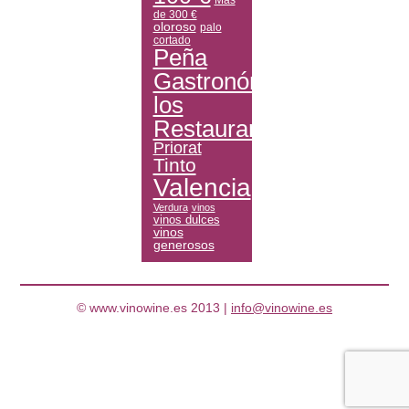
de 300 €
oloroso
palo
cortado
Peña
Gastronómica
los
Restauranteros
Priorat
Tinto
Valencia
Verdura
vinos
vinos dulces
vinos
generosos
© www.vinowine.es 2013 |
info@vinowine.es