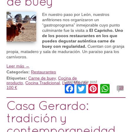
de buey
En nuestro paso por León, nuestros
anfitriones nos organizaron un
“gastroprograma” inmejorable cuyo punto
culminante fue la visita a
El Capricho. Uno
de los pocos restaurantes en los que
puedes degustar auténtica carne de
buey con regularidad.
Cuentan con granja
propia, matadero y sala de maduración. Un paraíso para los
carnívoros.
Leer más →
Categorías:
Restaurantes
Etiquetas:
Carne de buey
,
Cocina de
Comparte este post
producto
,
Cocina Tradicional
,
León
,
Más de
Facebook
Twitter
Pinteres
What
100 €
19
Casa Gerardo:
tradición y
contemporaneidad