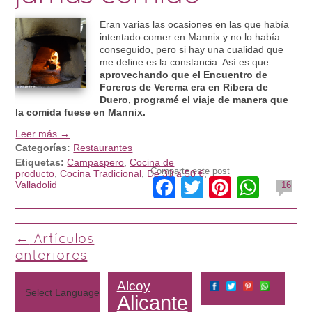
Eran varias las ocasiones en las que había
intentado comer en Mannix y no lo había
conseguido, pero si hay una cualidad que
me define es la constancia. Así es que
aprovechando que el Encuentro de
Foreros de Verema era en Ribera de
Duero, programé el viaje de manera que
la comida fuese en Mannix.
Leer más →
Categorías:
Restaurantes
Etiquetas:
Campaspero
,
Cocina de
Comparte este post
producto
,
Cocina Tradicional
,
De 30 a 50 €
,
Facebook
Twitter
Pinteres
What
Valladolid
16
Post navigation
←
Artículos
anteriores
Alcoy
Select Language
▼
Alicante