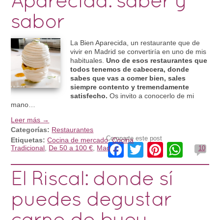
Aparecida: saber y
sabor
La Bien Aparecida, un restaurante que de
vivir en Madrid se convertiría en uno de mis
habituales.
Uno de esos restaurantes que
todos tenemos de cabecera, donde
sabes que vas a comer bien, sales
siempre contento y tremendamente
satisfecho.
Os invito a conocerlo de mi
mano…
Leer más →
Categorías:
Restaurantes
Comparte este post
Etiquetas:
Cocina de mercado
,
Cocina
Facebook
Twitter
Pinteres
What
Tradicional
,
De 50 a 100 €
,
Madrid
10
El Riscal: donde sí
puedes degustar