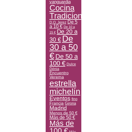
vanguardia
Cocina
Tradicional
De 5
D.O. Jerez
a 10 €
De 10 a
De 20 a
15 €
De
30 €
30 a 50
€
De 50 a
100 €
Dulce
Dénia
Encuentro
Verema
estrella
michelín
Eventos
fino
Francia
Girona
Madrid
Menos de 50 €
Más de 50 €
Más de
100 €
Más