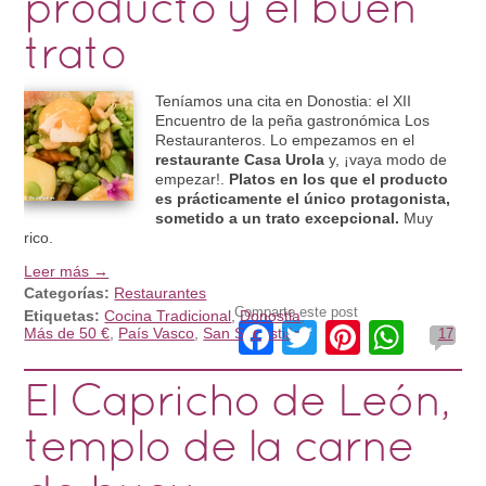
producto y el buen
trato
Teníamos una cita en Donostia: el XII
Encuentro de la peña gastronómica Los
Restauranteros. Lo empezamos en el
restaurante Casa Urola
y, ¡vaya modo de
empezar!.
Platos en los que el producto
es prácticamente el único protagonista,
sometido a un trato excepcional.
Muy
rico.
Leer más →
Categorías:
Restaurantes
Comparte este post
Etiquetas:
Cocina Tradicional
,
Donostia
,
Facebook
Twitter
Pinteres
What
Más de 50 €
,
País Vasco
,
San Sebastián
17
El Capricho de León,
templo de la carne