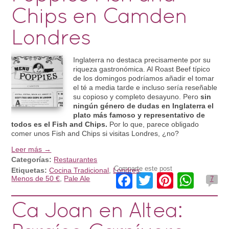
Chips en Camden
Londres
Inglaterra no destaca precisamente por su
riqueza gastronómica. Al Roast Beef típico
de los domingos podríamos añadir el tomar
el té a media tarde e incluso sería reseñable
su copioso y completo desayuno. Pero
sin
ningún género de dudas en Inglaterra el
plato más famoso y representativo de
todos es el Fish and Chips.
Por lo que, parece obligado
comer unos Fish and Chips si visitas Londres, ¿no?
Leer más →
Categorías:
Restaurantes
Comparte este post
Etiquetas:
Cocina Tradicional
,
Londres
,
Facebook
Twitter
Pintere
Wha
Menos de 50 €
,
Pale Ale
7
Ca Joan en Altea: