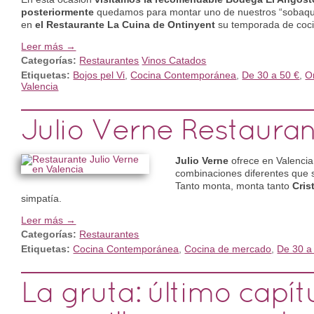
posteriormente
quedamos para montar uno de nuestros “sobaquill
en
el Restaurante La Cuina de Ontinyent
su temporada de coc
Leer más →
Categorías:
Restaurantes
Vinos Catados
Etiquetas:
Bojos pel Vi
,
Cocina Contemporánea
,
De 30 a 50 €
,
O
Valencia
Julio Verne Restaura
Julio Verne
ofrece en Valenci
combinaciones diferentes que s
Tanto monta, monta tanto
Cris
simpatía.
Leer más →
Categorías:
Restaurantes
Etiquetas:
Cocina Contemporánea
,
Cocina de mercado
,
De 30 a
La gruta: último capít