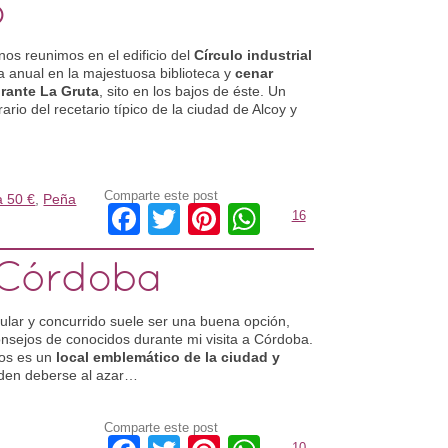
o
os reunimos en el edificio del
Círculo industrial
 anual en la majestuosa biblioteca y
cenar
rante La Gruta
, sito en los bajos de éste. Un
rio del recetario típico de la ciudad de Alcoy y
Comparte este post
a 50 €
,
Peña
Facebook
Twitter
Pinterest
WhatsApp
16
Córdoba
lar y concurrido suele ser una buena opción,
onsejos de conocidos durante mi visita a Córdoba.
os es un
local emblemático de la ciudad y
eden deberse al azar…
Comparte este post
10