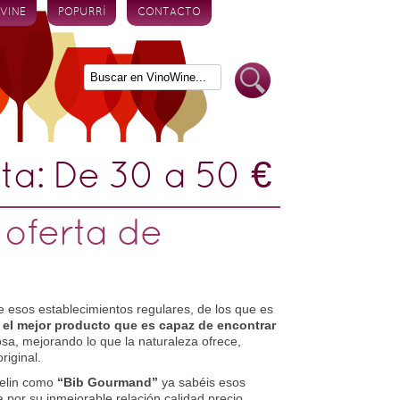
 VINE
POPURRÍ
CONTACTO
eta:
De 30 a 50 €
r oferta de
 esos establecimientos regulares, de los que es
 el mejor producto que es capaz de encontrar
sa, mejorando lo que la naturaleza ofrece,
riginal.
helin como
“Bib Gourmand”
ya sabéis esos
a por su inmejorable relación calidad precio.