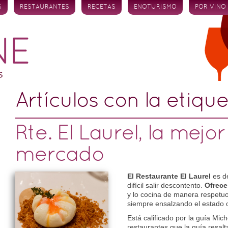
S
RESTAURANTES
RECETAS
ENOTURISMO
POR VINO
Artículos con la etiqu
Rte. El Laurel, la mejo
mercado
El Restaurante El Laurel
es de
difícil salir descontento.
Ofrece
y lo cocina de manera respetuo
siempre ensalzando el estado o
Está calificado por la guía Mic
restaurantes que la guía resalt