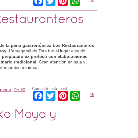
Facebook
Twitter
Pinterest
WhatsApp
Restauranteros
 de la peña gastronómica Los Restauranteros
coy
. L’amagatall de Tota fue el lugar elegido
 preparado ex profeso con elaboraciones
inario tradicional.
Gran atención en sala y
intercambio de ideas.
Comparte este post
rcado
,
De 30
Facebook
Twitter
Pinterest
WhatsApp
15
iko Moya y