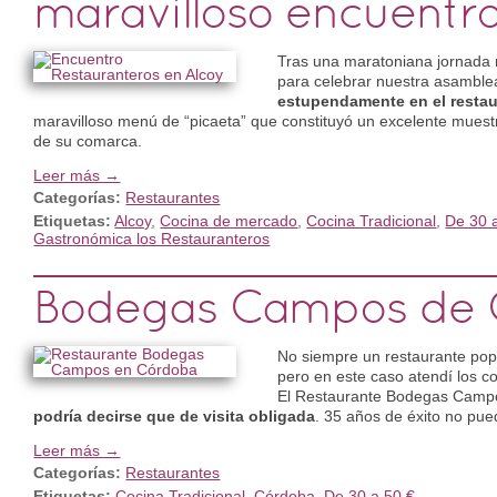
maravilloso encuentr
Tras una maratoniana jornada n
para celebrar nuestra asamblea
estupendamente en el restau
maravilloso menú de “picaeta” que constituyó un excelente muestra
de su comarca.
Leer más →
Categorías:
Restaurantes
Etiquetas:
Alcoy
,
Cocina de mercado
,
Cocina Tradicional
,
De 30 
Gastronómica los Restauranteros
Bodegas Campos de 
No siempre un restaurante popu
pero en este caso atendí los c
El Restaurante Bodegas Camp
podría decirse que de visita obligada
. 35 años de éxito no pu
Leer más →
Categorías:
Restaurantes
Etiquetas:
Cocina Tradicional
,
Córdoba
,
De 30 a 50 €