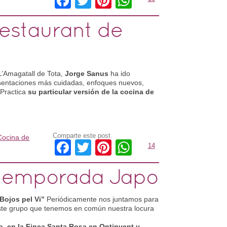
Facebook
Twitter
Pinterest
WhatsApp
Restaurant de
L’Amagatall de Tota,
Jorge Sanus
ha ido
sentaciones más cuidadas, enfoques nuevos,
. Practica
su particular versión de la cocina de
Comparte este post
Cocina de
Facebook
Twitter
Pinterest
WhatsApp
14
 temporada Japo
Bojos pel Vi”
Periódicamente nos juntamos para
 este grupo que tenemos en común nuestra locura
, en la Finca Santa Rosa en Ontinyent y