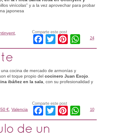
os vinícolas” y a la vez aprovechar para probar
ina japonesa
Comparte este post
ntinyent
,
Facebook
Twitter
Pinterest
WhatsApp
24
nte
a una cocina de mercado de armonías y
on el toque propio del
cocinero Juan Exojo
.
tina ibáñez en la sala
, con su profesionalidad y
Comparte este post
Facebook
Twitter
Pinterest
WhatsApp
 50 €
,
Valencia
10
ulo de un