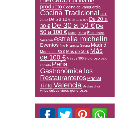
mercado
Cocina de
producto
Cocina de vanguardia
Cocina Tradicional
D.O.
De 20 a
De 5 a 10 €
Jerez
De 10 a 15 €
De 30 a 50 €
De
30 €
50 a 100 €
Encuentro
Dulce
Dénia
estrella michelín
Verema
Eventos
Madrid
Francia
Girona
fino
Más
Más de 50 €
Menos de 50 €
de 100 €
oloroso
Más de 300 €
palo
Peña
cortado
Gastronómica los
Restauranteros
Priorat
Valencia
Tinto
Verdura
vinos
vinos generosos
vinos dulces