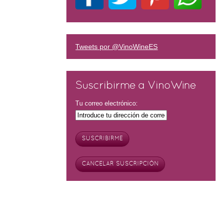
Tweets por @VinoWineES
Suscribirme a VinoWine
Tu correo electrónico: