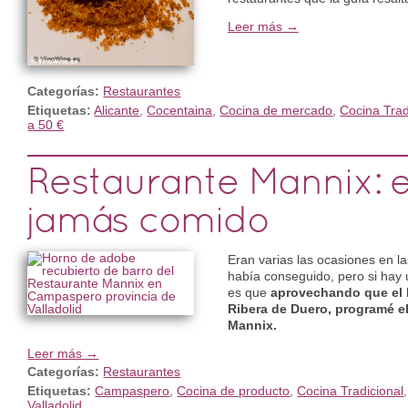
Leer más →
Categorías:
Restaurantes
Etiquetas:
Alicante
,
Cocentaina
,
Cocina de mercado
,
Cocina Trad
a 50 €
Restaurante Mannix: e
jamás comido
Eran varias las ocasiones en l
había conseguido, pero si hay 
es que
aprovechando que el 
Ribera de Duero, programé el
Mannix.
Leer más →
Categorías:
Restaurantes
Etiquetas:
Campaspero
,
Cocina de producto
,
Cocina Tradicional
Valladolid