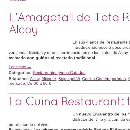
L’Amagatall de Tota 
Alcoy
En sus 4 años del restaurante 
introduciendo poco a poco pre
versiones distintas y otras interpretaciones de los platos de Alcoy
mercado con guiños al recetario tradicional
.
Leer más →
Categorías:
Restaurantes
Vinos Catados
Etiquetas:
Alcoy
,
Alicante
,
Bojos pel Vi
,
Cocina Contemporánea
,
mercado
,
De 30 a 50 €
La Cuina Restaurant:
Un
nuevo Encuentro de los “
disfrutar del vino y la comida
por el mundo del vino.
En esta ocasión
visitamos la recomendable Bodega El Angosto