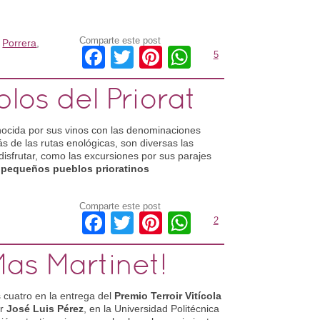
Comparte este post
,
Porrera
,
Facebook
Twitter
Pinterest
WhatsApp
5
los del Priorat
ocida por sus vinos con las denominaciones
s de las rutas enológicas, son diversas las
disfrutar, como las excursiones por sus parajes
os pequeños pueblos prioratinos
Comparte este post
Facebook
Twitter
Pinterest
WhatsApp
2
Mas Martinet!
cuatro en la entrega del
Premio Terroir Vitícola
or
José Luis Pérez
, en la Universidad Politécnica