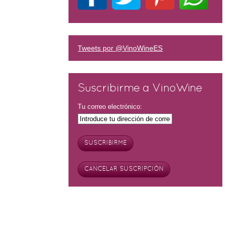
Tweets por @VinoWineES
Suscribirme a VinoWine
Tu correo electrónico: