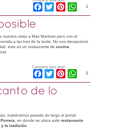
Comparte este post
Facebook
Twitter
Pinterest
WhatsApp
1
 posible
nuestra visita a Mas Martinet pero con el
omida a las tres de la tarde. No nos decepcionó
tidad: éste es un restaurante de
cocina
rat.
Comparte este post
Facebook
Twitter
Pinterest
WhatsApp
6
canto de lo
eñas, hubiéramos pasado de largo el portal
 Porrera
, en donde se ubica este
restaurante
 y la tradición
.