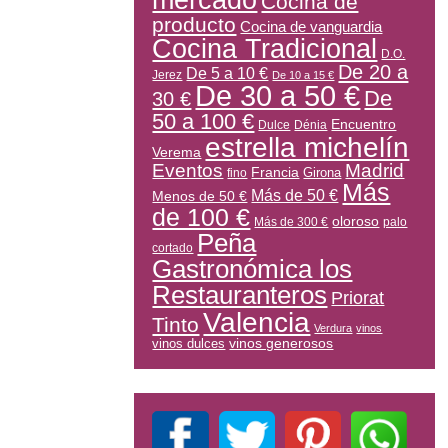
mercado
Cocina de
producto
Cocina de vanguardia
Cocina Tradicional
D.O.
De 20 a
De 5 a 10 €
Jerez
De 10 a 15 €
De 30 a 50 €
De
30 €
50 a 100 €
Encuentro
Dulce
Dénia
estrella michelín
Verema
Eventos
Madrid
Francia
Girona
fino
Más
Más de 50 €
Menos de 50 €
de 100 €
oloroso
Más de 300 €
palo
Peña
cortado
Gastronómica los
Restauranteros
Priorat
Valencia
Tinto
Verdura
vinos
vinos generosos
vinos dulces