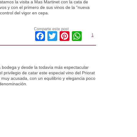
matamos la visita a Mas Martinet con la cata de
vos y con el primero de sus vinos de la “nueva
e control del vigor en cepa.
Comparte este post
Facebook
Twitter
Pinterest
WhatsApp
1
 la bodega y desde la todavía más espectacular
 privilegio de catar este especial vino del Priorat
 muy acusada, con un equilibrio y elegancia poco
 denominación.