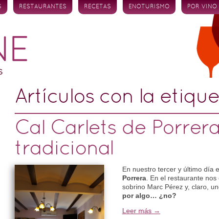
S
RESTAURANTES
RECETAS
ENOTURISMO
POR VINO
Artículos con la etiqu
Cal Carlets de Porrera
tradicional
En nuestro tercer y último día 
Porrera
. En el restaurante no
sobrino Marc Pérez y, claro, u
por algo… ¿no?
Leer más →