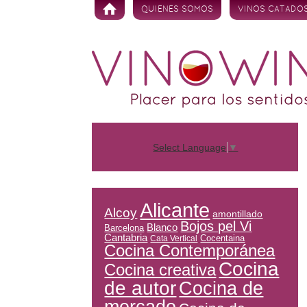
Skip to content
QUIENES SOMOS
VINOS CATADO
Select Language
▼
Alicante
Alcoy
amontillado
Bojos pel Vi
Blanco
Barcelona
Cantabria
Cocentaina
Cata Vertical
Cocina Contemporánea
Cocina
Cocina creativa
de autor
Cocina de