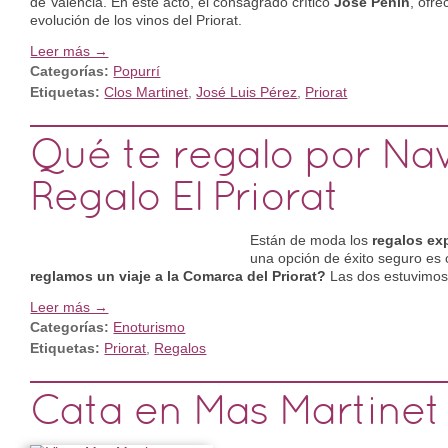
de Valencia. En este acto, el consagrado crítico
José Peñín
, ofre
evolución de los vinos del Priorat.
Leer más →
Categorías:
Popurrí
Etiquetas:
Clos Martinet
,
José Luis Pérez
,
Priorat
Qué te regalo por Na
Regalo El Priorat
Están de moda los
regalos ex
una opción de éxito seguro es o
reglamos un viaje a la Comarca del Priorat?
Las dos estuvimos 
Leer más →
Categorías:
Enoturismo
Etiquetas:
Priorat
,
Regalos
Cata en Mas Martinet