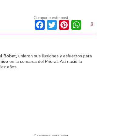
Comparte este post
Facebook
Twitter
Pinterest
WhatsApp
3
úl Bobet,
unieron sus ilusiones y esfuerzos para
nico
en la comarca del Priorat. Así nació la
iez años.