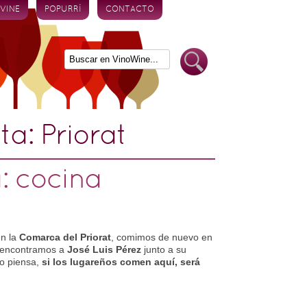
 VINE
POPURRÍ
CONTACTO
eta:
Priorat
: cocina
en la
Comarca del Priorat
, comimos de nuevo en
s encontramos a
José Luis Pérez
junto a su
no piensa,
si los lugareños comen aquí, será