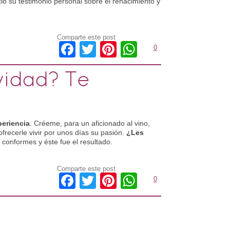
ció su testimonio personal sobre el renacimiento y
Comparte este post
Facebook
Twitter
Pinterest
WhatsApp
0
vidad? Te
periencia
. Créeme, para un aficionado al vino,
frecerle vivir por unos días su pasión.
¿Les
conformes y éste fue el resultado.
Comparte este post
Facebook
Twitter
Pinterest
WhatsApp
0