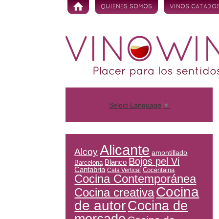
Skip to content
QUIENES SOMOS
VINOS CATADO
Select Language
▼
Alicante
Alcoy
amontillado
Bojos pel Vi
Blanco
Barcelona
Cantabria
Cocentaina
Cata Vertical
Cocina Contemporánea
Cocina
Cocina creativa
de autor
Cocina de