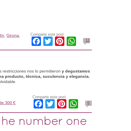
Comparte este post
lín
,
Girona
,
Facebook
Twitter
Pinterest
WhatsApp
12
 restricciones nos lo permitieron
y degustamos
a producto, técnica, suculencia y elegancia.
lvidable.
Comparte este post
Facebook
Twitter
Pinterest
WhatsApp
de 300 €
6
 the number one