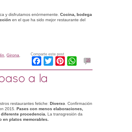
oca y disfrutamos enórmemente.
Cocina, bodega
ección
en el que ha sido mejor restaurante del
Comparte este post
lín
,
Girona
,
Facebook
Twitter
Pinterest
WhatsApp
16
paso a la
stros restaurantes fetiche:
Diverxo
. Confirmación
 en 2015.
Pases con menos elaboraciones,
 diferente procedencia.
La transgresión da
o en platos memorables.