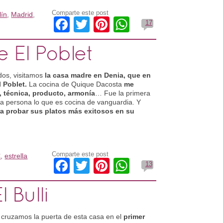
Comparte este post
lín
,
Madrid
,
Facebook
Twitter
Pinterest
WhatsApp
17
 El Poblet
os, visitamos
la casa madre en Denia, que en
 Poblet.
La cocina de Quique Dacosta
me
a, técnica, producto, armonía
… Fue la primera
a persona lo que es cocina de vanguardia. Y
ra probar sus platos más exitosos en su
Comparte este post
€
,
estrella
Facebook
Twitter
Pinterest
WhatsApp
13
 Bulli
cruzamos la puerta de esta casa en el
primer