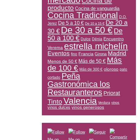
mercado
Cocina de
producto
Cocina de vanguardia
Cocina Tradicional
D.O.
De 20 a
De 5 a 10 €
Jerez
De 10 a 15 €
De 30 a 50 €
De
30 €
50 a 100 €
Encuentro
Dulce
Dénia
estrella michelín
Verema
Eventos
Madrid
Francia
Girona
fino
Más
Más de 50 €
Menos de 50 €
de 100 €
oloroso
Más de 300 €
palo
Peña
cortado
Gastronómica los
Restauranteros
Priorat
Valencia
Tinto
Verdura
vinos
vinos generosos
vinos dulces