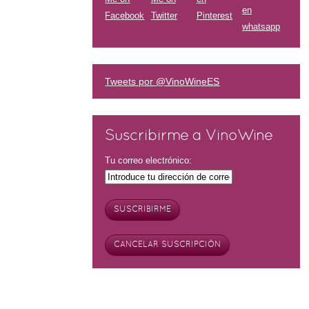
Tweets por @VinoWineES
Suscribirme a VinoWine
Tu correo electrónico: