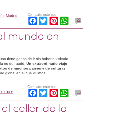
Comparte este post
lín
,
Madrid
,
Facebook
Twitter
Pinterest
WhatsApp
22
 al mundo en
no tiene ganas de ir sin haberlo visitado.
la
no defraudó.
Un extraordinario viaje
atos de muchos países y de culturas
o global en el que vivimos.
Comparte este post
Facebook
Twitter
Pinterest
WhatsApp
e 100 €
15
el celler de la