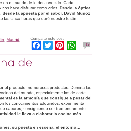
se en el mundo de lo desconocido. Cada
y nos hace disfrutar como críos.
Desde la óptica
o, desde la apuesta por el sabor, David Muñoz
e las cinco horas que duró nuestro festín.
Comparte este post
lín
,
Madrid
,
Facebook
Twitter
Pinterest
WhatsApp
19
ina de
r el producto, numerosos productos. Domina las
cocinas del mundo, especialmente las de corte
ental es la armonía que consigue a pesar del
on los conocimientos adquiridos, experimenta
la de sabores, consiguiendo ser tremendamente
tividad le lleva a elaborar la cocina más
iones, su puesta en escena, el entorno…