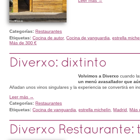
Leer más →
Categorías:
Restaurantes
Etiquetas:
Cocina de autor
,
Cocina de vanguardia
,
estrella miche
Más de 300 €
Diverxo: dixtinto
Volvimos a Diverxo
cuando las
un menú avasallador que aún
Añadan unos vinos singulares y la experiencia se convertirá en ino
Leer más →
Categorías:
Restaurantes
Etiquetas:
Cocina de vanguardia
,
estrella michelín
,
Madrid
,
Más 
Diverxo Restaurante: