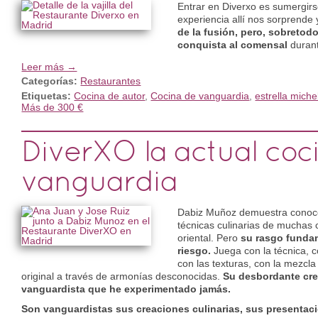
Entrar en Diverxo es sumergir
experiencia allí nos sorprende 
de la fusión, pero, sobretod
conquista al comensal
durant
Leer más →
Categorías:
Restaurantes
Etiquetas:
Cocina de autor
,
Cocina de vanguardia
,
estrella miche
Más de 300 €
DiverXO la actual coc
vanguardia
Dabiz Muñoz demuestra conoce
técnicas culinarias de muchas 
oriental. Pero
su rasgo fundam
riesgo.
Juega con la técnica, c
con las texturas, con la mezc
original a través de armonías desconocidas.
Su desbordante crea
vanguardista que he experimentado jamás.
Son vanguardistas sus creaciones culinarias, sus presentac