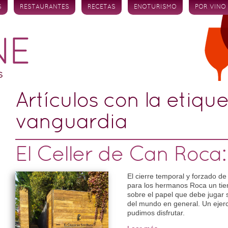
S
RESTAURANTES
RECETAS
ENOTURISMO
POR VINO
Artículos con la etiqu
vanguardia
El Celler de Can Roca
El cierre temporal y forzado de
para los hermanos Roca un tiem
sobre el papel que debe jugar s
del mundo en general. Un ejer
pudimos disfrutar.