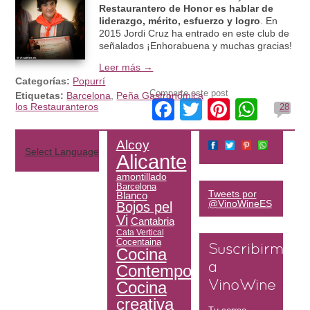
Restaurantero de Honor es hablar de
liderazgo, mérito, esfuerzo y logro
. En
2015 Jordi Cruz ha entrado en este club de
señalados ¡Enhorabuena y muchas gracias!
Leer más →
Categorías:
Popurrí
Comparte este post
Etiquetas:
Barcelona
,
Peña Gastronómica
Facebook
Twitter
Pinteres
What
los Restauranteros
28
Alcoy
Select Language
▼
Alicante
amontillado
Barcelona
Tweets por
Blanco
@VinoWineES
Bojos pel
Vi
Cantabria
Cata Vertical
Cocentaina
Suscribirme
Cocina
Contemporánea
a
Cocina
VinoWine
creativa