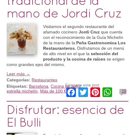
tradicional de la
mano de Jordi Cruz
Visitamos el segundo restaurante del
afamado cocinero
Jordi Cruz
que cuenta
con el reconocimiento de la Guía Michelín
de la mano de la
Peña Gastronomica Los
Restauranteros.
Disfrutamos de un menú
de alto nivel en el que la
selección del
producto y la cocina de raíces
se erigen
como grandes ejes del mismo.
Leer más →
Categorías:
Restaurantes
Comparte este post
Etiquetas:
Barcelona
,
Cocina de autor
,
Facebook
Twitter
Pinteres
What
estrella michelín
,
Más de 100 €
19
Disfrutar: esencia de
El Bulli