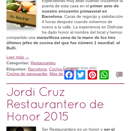
Expectativas muy altas cuando cruzamos la
puerta de esta casa en el
primer acto de
nuestro encuentro primaveral en
Barcelona
. Caras de regocijo y satisfacción
4 horas después cuando volvemos de
nuevo a la calle. La experiencia en Disfrutar
ha dado honor al nombre del local y hemos
compartido una
maravillosa cena de la mano de los tres
últimos jefes de cocina del que fue número 1 mundial: el
Bulli.
Leer más →
Categorías:
Restaurantes
Comparte este post
Etiquetas:
Barcelona
,
Cocina creativa
,
Facebook
Twitter
Pinteres
What
Cocina de vanguardia
,
Más de 100 €
25
Jordi Cruz
Restaurantero de
Honor 2015
Ser Restaurantero es un honor y
ser el