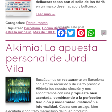
delicosas tapas con el sello de los Adriá
en un marco desenfadado y bullicioso.
Leer más →
Categorías:
Restaurantes
Comparte este post
Etiquetas:
Barcelona
,
Cocina de autor
,
Facebook
Twitter
Pintere
Wha
estrella michelín
,
Más de 100 €
,
Tapas
5
Alkimia: La apuesta
personal de Jordi
Vila
Buscábamos un
restaurante
en Barcelona
con amplio recorrido y de cierto prestigio.
Alkimia
fue nuestra elección y nos
encontramos con una
propuesta bien
asentada, combinando a la perfección
tradición y modernidad, distinción e
informalidad.
Cocina con arraigo, bien
ejecutada y con trato maravilloso del buen producto.