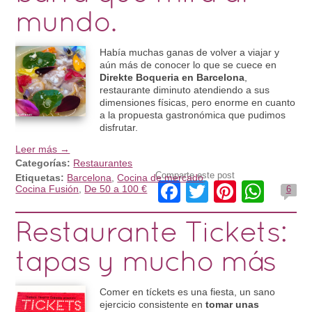
mundo.
Había muchas ganas de volver a viajar y
aún más de conocer lo que se cuece en
Direkte Boqueria en Barcelona
,
restaurante diminuto atendiendo a sus
dimensiones físicas, pero enorme en cuanto
a la propuesta gastronómica que pudimos
disfrutar.
Leer más →
Categorías:
Restaurantes
Comparte este post
Etiquetas:
Barcelona
,
Cocina de mercado
,
Facebook
Twitter
Pintere
Wha
Cocina Fusión
,
De 50 a 100 €
6
Restaurante Tickets:
tapas y mucho más
Comer en tíckets es una fiesta, un sano
ejercicio consistente en
tomar unas