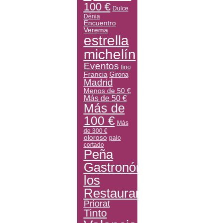
100 €
Dulce
Dénia
Encuentro
Verema
estrella
michelín
Eventos
fino
Francia
Girona
Madrid
Menos de 50 €
Más de 50 €
Más de
100 €
Más
de 300 €
oloroso
palo
cortado
Peña
Gastronómica
los
Restauranteros
Priorat
Tinto