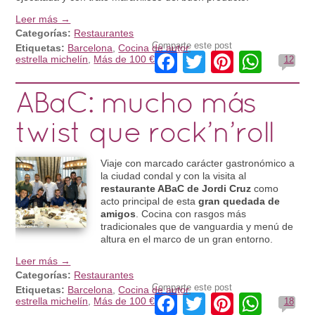
Leer más →
Categorías:
Restaurantes
Comparte este post
Etiquetas:
Barcelona
,
Cocina de autor
,
Facebook
Twitter
Pinteres
What
estrella michelín
,
Más de 100 €
12
ABaC: mucho más
twist que rock’n’roll
Viaje con marcado carácter gastronómico a
la ciudad condal y con la visita al
restaurante ABaC de Jordi Cruz
como
acto principal de esta
gran quedada de
amigos
. Cocina con rasgos más
tradicionales que de vanguardia y menú de
altura en el marco de un gran entorno.
Leer más →
Categorías:
Restaurantes
Comparte este post
Etiquetas:
Barcelona
,
Cocina de autor
,
Facebook
Twitter
Pinteres
What
estrella michelín
,
Más de 100 €
18