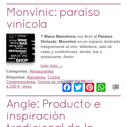
Monvínic: paraíso
vinícola
Y
Manu Barcelona
nos llevó al
Paraiso
Vinícola: Monvínic
es un espacio dedicado
íntegramente al vino: biblioteca, sala de
catas y conferencias, tienda, bar y
restaurante. Amén
Leer más →
Categorías:
Restaurantes
Etiquetas:
Barcelona
,
Cocina
Comparte este post
Contemporánea
,
Cocina de mercado
,
De 50
Facebook
Twitter
Pinteres
What
a 100 €
,
vinos
28
Angle: Producto e
inspiración