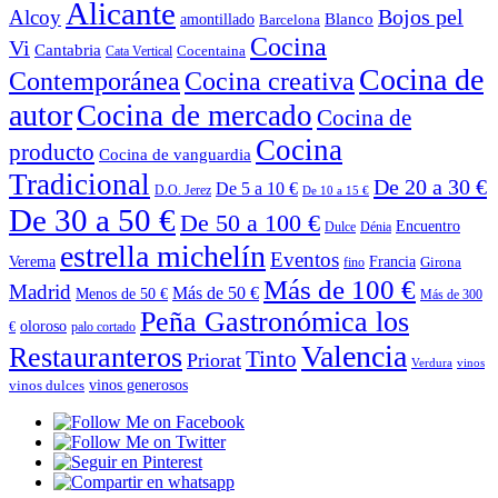
Alicante
Bojos pel
Alcoy
Blanco
amontillado
Barcelona
Cocina
Vi
Cantabria
Cocentaina
Cata Vertical
Cocina de
Contemporánea
Cocina creativa
autor
Cocina de mercado
Cocina de
Cocina
producto
Cocina de vanguardia
Tradicional
De 20 a 30 €
De 5 a 10 €
D.O. Jerez
De 10 a 15 €
De 30 a 50 €
De 50 a 100 €
Encuentro
Dulce
Dénia
estrella michelín
Eventos
Verema
Francia
Girona
fino
Más de 100 €
Madrid
Más de 50 €
Menos de 50 €
Más de 300
Peña Gastronómica los
oloroso
€
palo cortado
Valencia
Restauranteros
Tinto
Priorat
Verdura
vinos
vinos generosos
vinos dulces