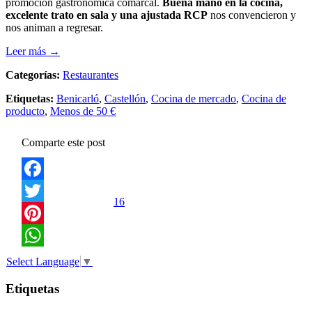
promoción gastronómica comarcal.
Buena mano en la cocina,
excelente trato en sala y una ajustada RCP
nos convencieron y
nos animan a regresar.
Leer más →
Categorías:
Restaurantes
Etiquetas:
Benicarló
,
Castellón
,
Cocina de mercado
,
Cocina de
producto
,
Menos de 50 €
Comparte este post
Facebook
16
Twitter
Pinterest
WhatsApp
Select Language
▼
Etiquetas