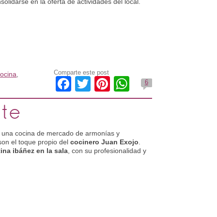
lidarse en la oferta de actividades del local.
Comparte este post
cocina
,
Facebook
Twitter
Pinterest
WhatsApp
6
nte
a una cocina de mercado de armonías y
on el toque propio del
cocinero Juan Exojo
.
tina ibáñez en la sala
, con su profesionalidad y