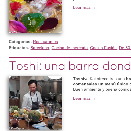
Leer más →
Categorías:
Restaurantes
Etiquetas:
Barcelona
,
Cocina de mercado
,
Cocina Fusión
,
De 50
Toshi: una barra dond
Toshi
ya Kai ofrece tras una
ba
comensales un menú único
c
Buen ambiente y buena comida
Leer más →