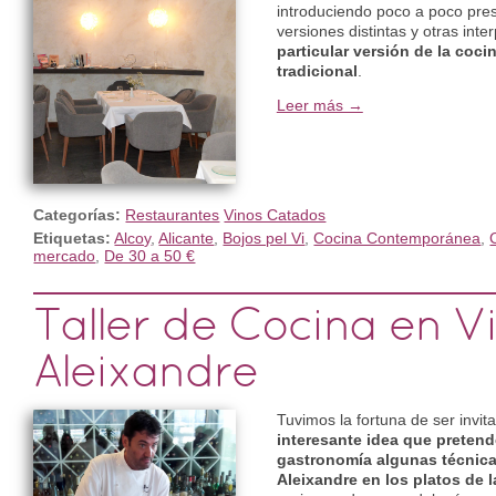
introduciendo poco a poco pre
versiones distintas y otras inte
particular versión de la coc
tradicional
.
Leer más →
Categorías:
Restaurantes
Vinos Catados
Etiquetas:
Alcoy
,
Alicante
,
Bojos pel Vi
,
Cocina Contemporánea
,
mercado
,
De 30 a 50 €
Taller de Cocina en Vi
Aleixandre
Tuvimos la fortuna de ser invi
interesante idea que pretende
gastronomía algunas técnicas
Aleixandre en los platos de l