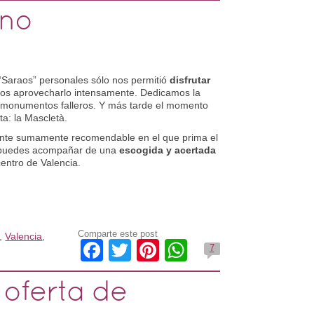
ino
“Saraos” personales sólo nos permitió
disfrutar
os aprovecharlo intensamente. Dedicamos la
 monumentos falleros. Y más tarde el momento
a: la Mascletà.
ante sumamente recomendable en el que prima el
puedes acompañar de una
escogida y acertada
entro de Valencia.
Comparte este post
,
Valencia
,
Facebook
Twitter
Pinterest
WhatsApp
7
r oferta de