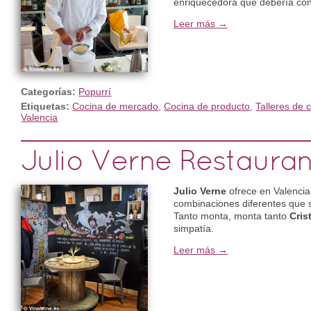
enriquecedora que debería conso
Leer más →
Categorías:
Popurrí
Etiquetas:
Cocina de mercado
,
Cocina de producto
,
Talleres de 
Valencia
Julio Verne Restaura
Julio Verne
ofrece en Valenci
combinaciones diferentes que s
Tanto monta, monta tanto
Cris
simpatía.
Leer más →