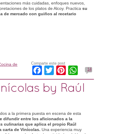
sentaciones más cuidadas, enfoques nuevos,
rpretaciones de los platos de Alcoy. Practica
su
ina de mercado con guiños al recetario
Comparte este post
Cocina de
Facebook
Twitter
Pinterest
WhatsApp
14
nícolas by Raúl
tados a la primera puesta en escena de esta
 difundir entre los aficionados a la
 culinarias que aplica el propio Raúl
a carta de Vinícolas.
Una experiencia muy