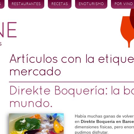
S
RESTAURANTES
RECETAS
ENOTURISMO
POR VINO
Artículos con la etiqu
mercado
Direkte Boquería: la b
mundo.
Había muchas ganas de volver 
en
Direkte Boqueria en Barc
dimensiones físicas, pero eno
pudimos disfrutar.