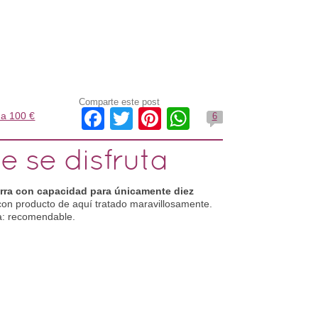
Comparte este post
Facebook
Twitter
Pinterest
WhatsApp
 a 100 €
6
e se disfruta
rra con capacidad para únicamente diez
on producto de aquí tratado maravillosamente.
: recomendable.