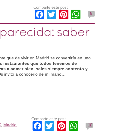
Comparte este post
Facebook
Twitter
Pinterest
WhatsApp
9
parecida: saber
nte que de vivir en Madrid se convertiría en uno
s restaurantes que todos tenemos de
as a comer bien, sales siempre contento y
s invito a conocerlo de mi mano…
Comparte este post
Facebook
Twitter
Pinterest
WhatsApp
€
,
Madrid
10