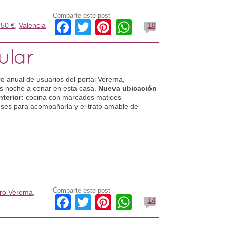
Comparte este post
Facebook
Twitter
Pinterest
WhatsApp
 50 €
,
Valencia
10
ular
ro anual de usuarios del portal Verema,
es noche a cenar en esta casa.
Nueva ubicación
nterior:
cocina con marcados matices
ses para acompañarla y el trato amable de
.
Comparte este post
ro Verema
,
Facebook
Twitter
Pinterest
WhatsApp
14