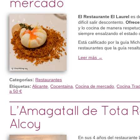
mercado
El Restaurante El Laurel
es de
difícil salir descontento.
Ofrece
y lo cocina de manera respetuo
siempre ensalzando el estado o
Está calificado por la guía Mic
restaurantes que la guía resalt
Leer más →
Categorías:
Restaurantes
Etiquetas:
Alicante
,
Cocentaina
,
Cocina de mercado
,
Cocina Trad
a 50 €
L’Amagatall de Tota 
Alcoy
En sus 4 años del restaurante 