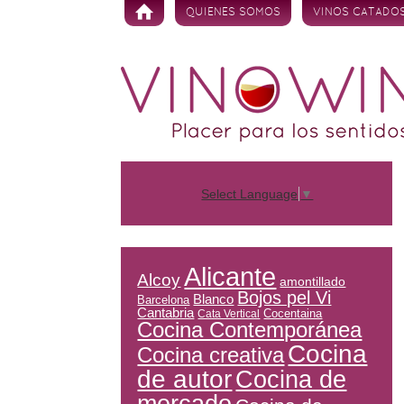
Skip to content
QUIENES SOMOS
VINOS CATADO
Select Language
▼
Alicante
Alcoy
amontillado
Bojos pel Vi
Blanco
Barcelona
Cantabria
Cocentaina
Cata Vertical
Cocina Contemporánea
Cocina
Cocina creativa
de autor
Cocina de