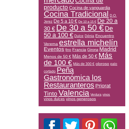
mercado
Cocina de
producto
Cocina de vanguardia
Cocina Tradicional
D.O.
De 20 a
De 5 a 10 €
Jerez
De 10 a 15 €
De 30 a 50 €
De
30 €
50 a 100 €
Encuentro
Dulce
Dénia
estrella michelín
Verema
Eventos
Madrid
Francia
Girona
fino
Más
Más de 50 €
Menos de 50 €
de 100 €
oloroso
Más de 300 €
palo
Peña
cortado
Gastronómica los
Restauranteros
Priorat
Valencia
Tinto
Verdura
vinos
vinos generosos
vinos dulces