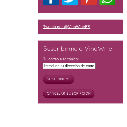
Tweets por @VinoWineES
Suscribirme a VinoWine
Tu correo electrónico: