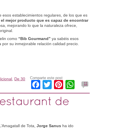
 esos establecimientos regulares, de los que es
 el mejor producto que es capaz de encontrar
sa, mejorando lo que la naturaleza ofrece,
riginal.
helin como
“Bib Gourmand”
ya sabéis esos
a por su inmejorable relación calidad precio.
Comparte este post
icional
,
De 30
Facebook
Twitter
Pinterest
WhatsApp
11
Restaurant de
L’Amagatall de Tota,
Jorge Sanus
ha ido